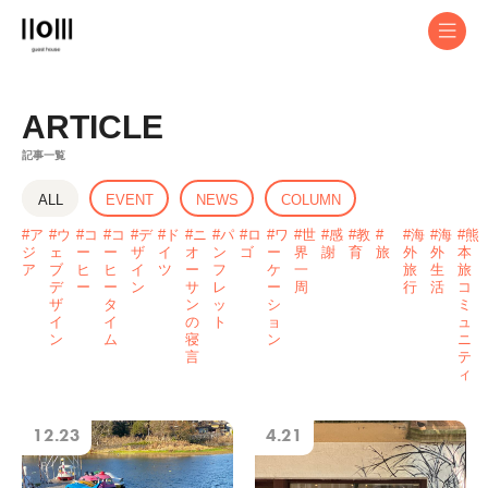
ARTICLE
記事一覧
ABOUT
ALL
EVENT
NEWS
COLUMN
EVENT
ア
ウ
コ
コ
デ
ド
ニ
パ
ロ
ワ
世
感
教
海
海
熊
ジ
ェ
ー
ー
ザ
イ
オ
ン
ゴ
ー
界
謝
育
旅
外
外
本
ア
ブ
ヒ
ヒ
イ
ツ
ー
フ
ケ
一
旅
生
旅
STAY
デ
ー
ー
ン
サ
レ
ー
周
行
活
コ
ザ
タ
ン
ッ
シ
ミ
CAFE
イ
イ
の
ト
ョ
ュ
ン
ム
寝
ン
ニ
BICYCLE
言
テ
ィ
SPACE
12.23
4.21
CONTACT