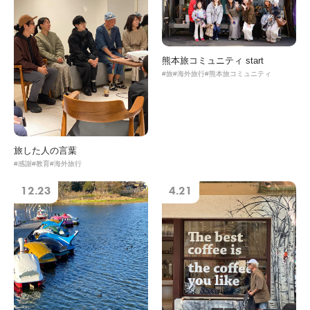
熊本旅コミュニティ start
旅
海外旅行
熊本旅コミュニティ
旅した人の言葉
感謝
教育
海外旅行
12.23
4.21