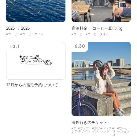
2025 → 2026
宿泊料金 = コーヒー豆〇〇g
コーヒー
コーヒータイム
コーヒー
コーヒータイム
6.30
12.1
12月からの宿泊予約について
海外行きのチケット
ア
ウェブ
デザ
パンフ
ワーケ
ジア
デザイン
イン
レット
ロ
ーション
ゴ