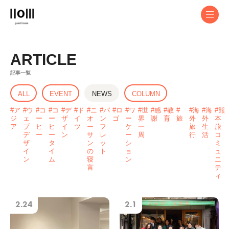
ARTICLE
記事一覧
ABOUT
ALL
EVENT
NEWS
COLUMN
EVENT
ア
ウ
コ
コ
デ
ド
ニ
パ
ロ
ワ
世
感
教
海
海
熊
ジ
ェ
ー
ー
ザ
イ
オ
ン
ゴ
ー
界
謝
育
旅
外
外
本
ア
ブ
ヒ
ヒ
イ
ツ
ー
フ
ケ
一
旅
生
旅
STAY
デ
ー
ー
ン
サ
レ
ー
周
行
活
コ
ザ
タ
ン
ッ
シ
ミ
CAFE
イ
イ
の
ト
ョ
ュ
ン
ム
寝
ン
ニ
BICYCLE
言
テ
ィ
SPACE
2.24
2.1
CONTACT