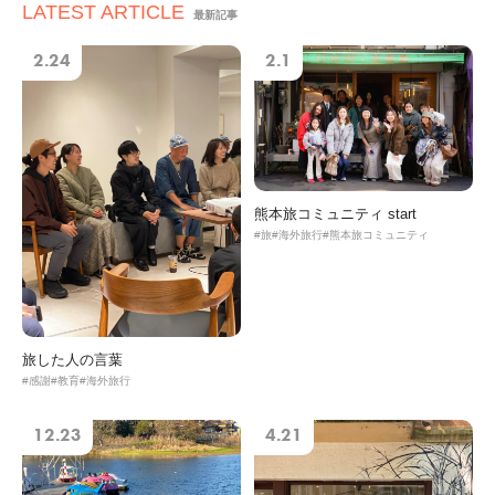
シ
LATEST ARTICLE
最新記事
ョ
ン
2.24
2.1
熊本旅コミュニティ start
旅
海外旅行
熊本旅コミュニティ
旅した人の言葉
感謝
教育
海外旅行
12.23
4.21